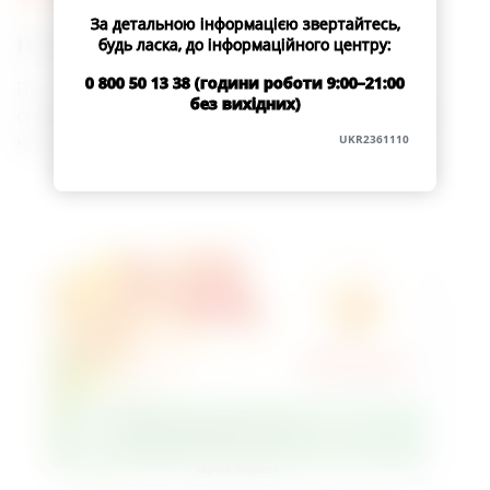
За детальною інформацією звертайтесь,
на варті вашого здоров’я
будь ласка, до інформаційного центру:
0 800 50 13 38 (години роботи 9:00–21:00
Програма Підтримки Пацієнтів, метою якої є
без вихідних)
сприяння наміру пацієнтів дотримуватися схеми і
курсу терапії, призначеної лікарем
UKR2361110